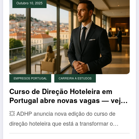
Outubro 10, 2025
EMPREGOS PORTUGAL
CARREIRA A ESTUDOS
Curso de Direção Hoteleira em
Portugal abre novas vagas — veja
como se inscrever e garantir o seu
💥 ADHP anuncia nova edição do curso de
lugar!
direção hoteleira que está a transformar o…