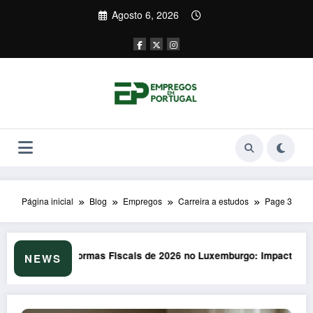
Saltar
Agosto 6, 2026
para
o
conteúdo
Página inicial
Blog
Empregos
Carreira a estudos
Page 3
emburgo: Impacto Surpreendente nos Portugueses
Formação em Soft Skills em 2026: Armadilha
NEWS