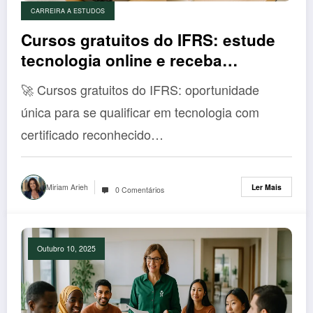
CARREIRA A ESTUDOS
Cursos gratuitos do IFRS: estude
tecnologia online e receba
certificado reconhecido sem pagar
🚀 Cursos gratuitos do IFRS: oportunidade
nada!
única para se qualificar em tecnologia com
certificado reconhecido…
Miriam Arieh
Ler Mais
0 Comentários
Outubro 10, 2025