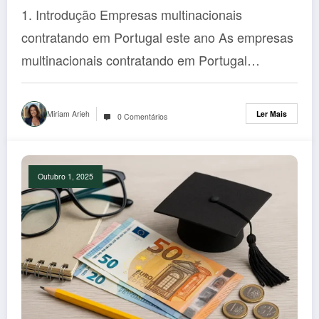
– as melhores oportunidades 2025
1. Introdução Empresas multinacionais
contratando em Portugal este ano As empresas
multinacionais contratando em Portugal…
Miriam Arieh
Ler Mais
0 Comentários
Outubro 1, 2025