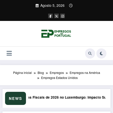
Saltar
Agosto 5, 2026
para
o
conteúdo
Página inicial
Blog
Empregos
Empregos na América
Empregos Estados Unidos
urgo: Impacto Surpreendente nos Portugueses
Formação em Soft Skills em 2026: Armadilha d
NEWS