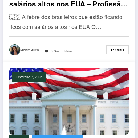
salários altos nos EUA – Profissão
faz brasileiros terem salários de R$
🇺🇸 A febre dos brasileiros que estão ficando
586 mil
ricos com salários altos nos EUA O…
Miriam Arieh
Ler Mais
0 Comentários
Fevereiro 7, 2025