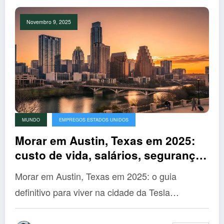
Novembro 9, 2025
MUNDO
EMPREGOS ESTADOS UNIDOS
Morar em Austin, Texas em 2025:
custo de vida, salários, segurança
e como se mudar para a cidade da
Morar em Austin, Texas em 2025: o guia
Tesla
definitivo para viver na cidade da Tesla…