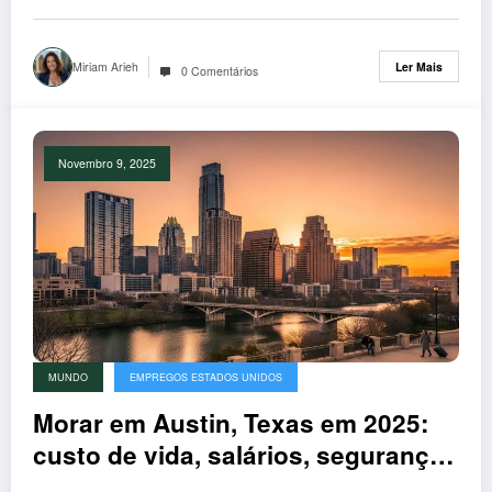
Miriam Arieh
Ler Mais
0 Comentários
Novembro 9, 2025
MUNDO
EMPREGOS ESTADOS UNIDOS
Morar em Austin, Texas em 2025:
custo de vida, salários, segurança
e como se mudar para a cidade da