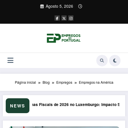
Saltar
Agosto 5, 2026
para
o
conteúdo
Página inicial
Blog
Empregos
Empregos na América
mburgo: Impacto Surpreendente nos Portugueses
Formação em Soft Skills em 2026: Armadilha 
NEWS