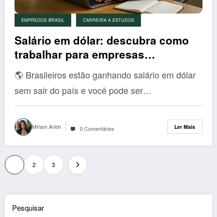
EMPREGOS BRASIL
CARREIRA A ESTUDOS
Salário em dólar: descubra como
trabalhar para empresas
estrangeiras sem sair do Brasil
🌎 Brasileiros estão ganhando salário em dólar
sem sair do país e você pode ser…
Miriam Arieh
Ler Mais
0 Comentários
Paginação
1
2
3
dos
conteúdos
Pesquisar