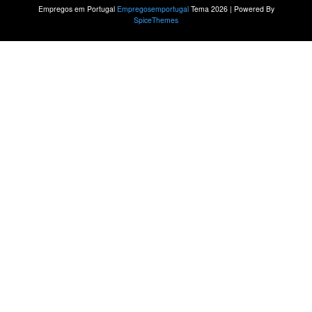
Empregos em Portugal
Empregosemportugal
Tema 2026 | Powered By
SpiceThemes