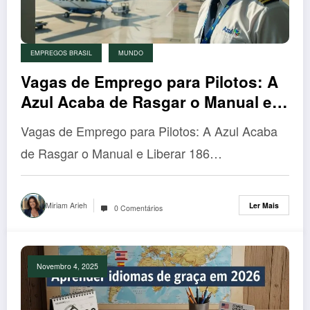
EMPREGOS BRASIL
MUNDO
Vagas de Emprego para Pilotos: A
Azul Acaba de Rasgar o Manual e
Liberar 186 Oportunidades que Vão
Vagas de Emprego para Pilotos: A Azul Acaba
Sacudir a Aviação
de Rasgar o Manual e Liberar 186…
Miriam Arieh
Ler Mais
0 Comentários
Novembro 4, 2025