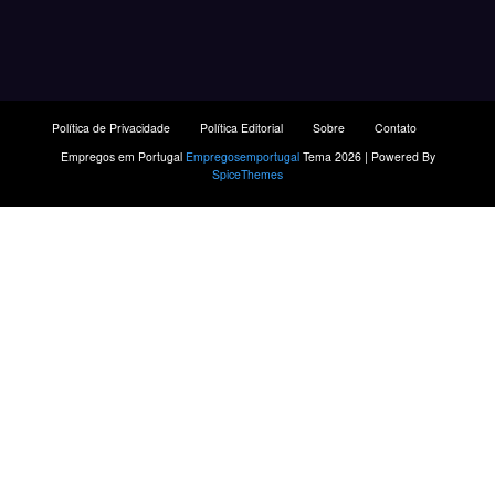
Política de Privacidade
Política Editorial
Sobre
Contato
Empregos em Portugal
Empregosemportugal
Tema 2026 | Powered By
SpiceThemes