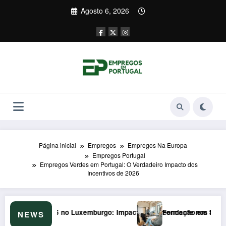
Saltar
Agosto 6, 2026
para
o
conteúdo
Página inicial
Empregos
Empregos Na Europa
Empregos Portugal
Empregos Verdes em Portugal: O Verdadeiro Impacto dos
Incentivos de 2026
cto Surpreendente nos Portugueses
Formação em Soft Skills em 2026: Armadilha de €200/mês q
NEWS