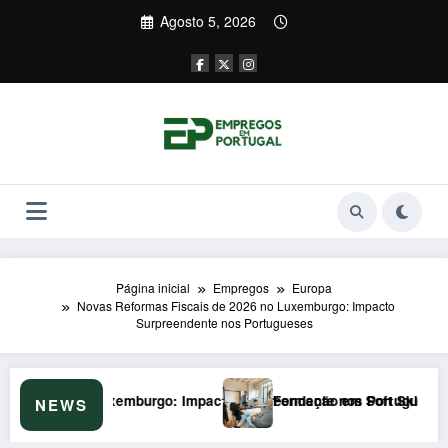
Saltar
Agosto 5, 2026
para
o
conteúdo
Página inicial
Empregos
Europa
Novas Reformas Fiscais de 2026 no Luxemburgo: Impacto
Surpreendente nos Portugueses
reendente nos Portugueses
Formação em Soft Skills em 2026: Armadilha de €200/mês que o IE
Por
NEWS