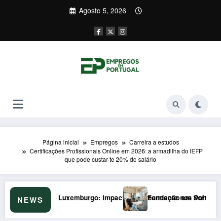
Saltar
Agosto 5, 2026
para
o
conteúdo
Página inicial
Empregos
Carreira a estudos
Certificações Profissionais Online em 2026: a armadilha do IEFP
que pode custar-te 20% do salário
urpreendente nos Portugueses
Formação em Soft Skills em 2026: Armadilha de €200/mês que o
NEWS