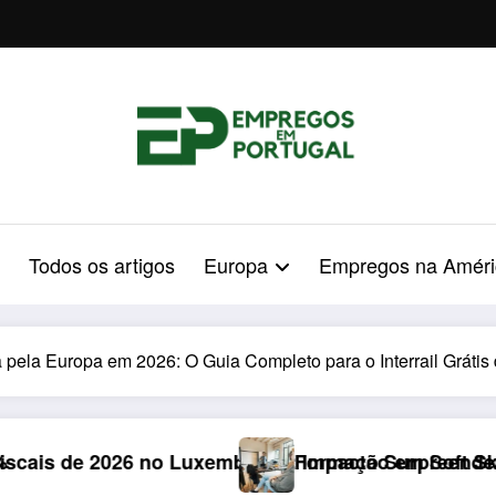
Todos os artigos
Europa
Empregos na Améri
a pela Europa em 2026: O Guia Completo para o Interrail Gráti
rgo: Impacto Surpreendente nos Portugueses
Formação em Soft Skills em 2026: Armadilha de 