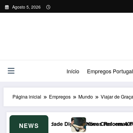
Saltar
Agosto 5, 2026
para
o
conteúdo
Início
Empregos Portugal
Página inicial
Empregos
Mundo
Viajar de Graç
igital Online Crescem 40%
Novas Reformas Fiscais de 2026 no Luxembu
NEWS