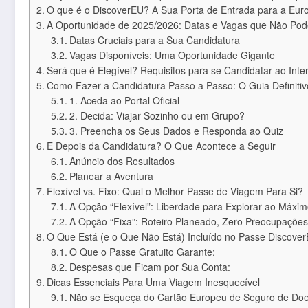
O que é o DiscoverEU? A Sua Porta de Entrada para a Eur
A Oportunidade de 2025/2026: Datas e Vagas que Não Pod
Datas Cruciais para a Sua Candidatura
Vagas Disponíveis: Uma Oportunidade Gigante
Será que é Elegível? Requisitos para se Candidatar ao Interr
Como Fazer a Candidatura Passo a Passo: O Guia Definitiv
1. Aceda ao Portal Oficial
2. Decida: Viajar Sozinho ou em Grupo?
3. Preencha os Seus Dados e Responda ao Quiz
E Depois da Candidatura? O Que Acontece a Seguir
Anúncio dos Resultados
Planear a Aventura
Flexível vs. Fixo: Qual o Melhor Passe de Viagem Para Si?
A Opção “Flexível”: Liberdade para Explorar ao Máxi
A Opção “Fixa”: Roteiro Planeado, Zero Preocupações
O Que Está (e o Que Não Está) Incluído no Passe Discove
O Que o Passe Gratuito Garante:
Despesas que Ficam por Sua Conta:
Dicas Essenciais Para Uma Viagem Inesquecível
Não se Esqueça do Cartão Europeu de Seguro de Do