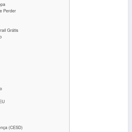
opa
e Perder
ail Grátis
o
mo
rEU
ença (CESD)