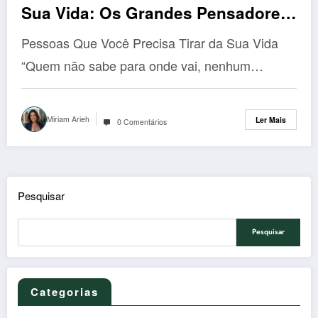
Sua Vida: Os Grandes Pensadores
Revelam a Verdade Que Vai Chocar
Pessoas Que Você Precisa Tirar da Sua Vida
Você
“Quem não sabe para onde vai, nenhum…
Miriam Arieh
Ler Mais
0 Comentários
Pesquisar
Pesquisar
Categorias