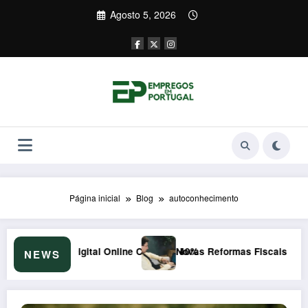
Saltar
Agosto 5, 2026
para
o
conteúdo
Página inicial
Blog
autoconhecimento
rescem 40%
Novas Reformas Fiscais de 2026 no Luxemburgo: Impacto Sur
NEWS