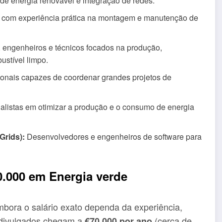
e energia renovável e integração de redes.
s com experiência prática na montagem e manutenção de
 engenheiros e técnicos focados na produção,
stível limpo.
ionais capazes de coordenar grandes projetos de
alistas em otimizar a produção e o consumo de energia
Grids):
Desenvolvedores e engenheiros de software para
70.000 em Energia verde
mbora o salário exato dependa da experiência,
s divulgados chegam a
(cerca de
€70.000 por ano