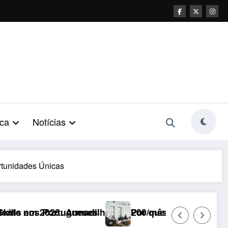
ca
Notícias
rtunidades Únicas
e €200/mês que o IEFP não revela
Por que 70% do empreendedorismo feminino ainda