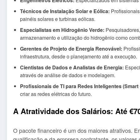
Engenheiros Elétricos:
Especializados em sistemas d
Técnicos de Instalação Solar e Eólica:
Profissionai
painéis solares e turbinas eólicas.
Especialistas em Hidrogênio Verde:
Pesquisadores,
armazenamento e utilização do hidrogênio como combu
Gerentes de Projeto de Energia Renovável:
Profiss
infraestrutura, desde o planejamento até a execução.
Cientistas de Dados e Analistas de Energia:
Especi
através de análise de dados e modelagem.
Profissionais de TI para Redes Inteligentes (Smart 
criar as redes elétricas do futuro.
A Atratividade dos Salários: Até €
O pacote financeiro é um dos maiores atrativos. E
qualificação e da empresa contratante, os valore