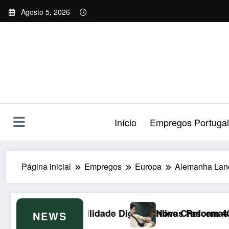
Saltar
Agosto 5, 2026
para
o
conteúdo
Início
Empregos Portugal
Página inicial
Empregos
Europa
Alemanha Lança
 Digital Online Crescem 40%
Novas Reformas Fiscais de 2026 no Luxemb
NEWS