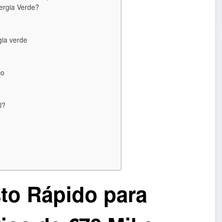
ergia Verde?
gia verde
co
l?
to Rápido para