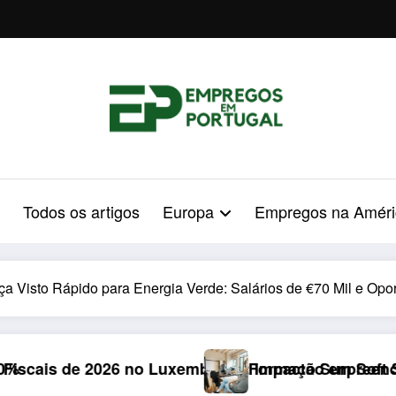
Todos os artigos
Europa
Empregos na Améri
 Visto Rápido para Energia Verde: Salários de €70 Mil e Opo
urgo: Impacto Surpreendente nos Portugueses
Formação em Soft Skills em 2026: Armadilha d