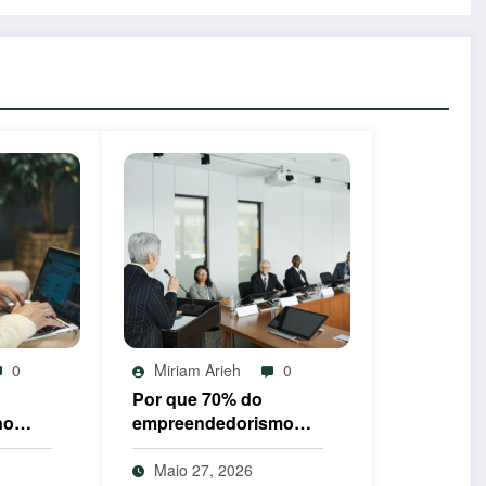
0
Miriam Arieh
0
Por que 70% do
no
empreendedorismo
pacto
feminino ainda esbarra
nos
na burocracia do IEFP
Maio 27, 2026