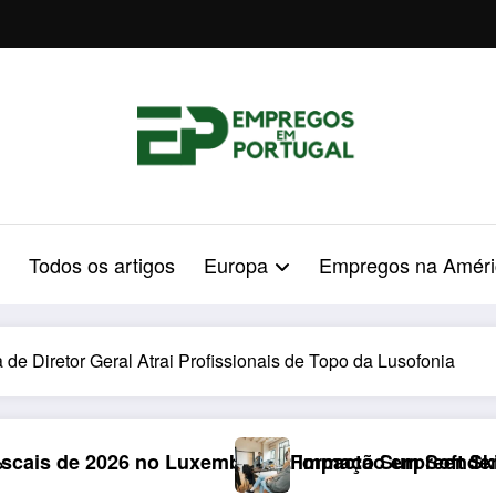
Todos os artigos
Europa
Empregos na Améri
e Diretor Geral Atrai Profissionais de Topo da Lusofonia
o: Impacto Surpreendente nos Portugueses
Formação em Soft Skills em 2026: Armadilha de €