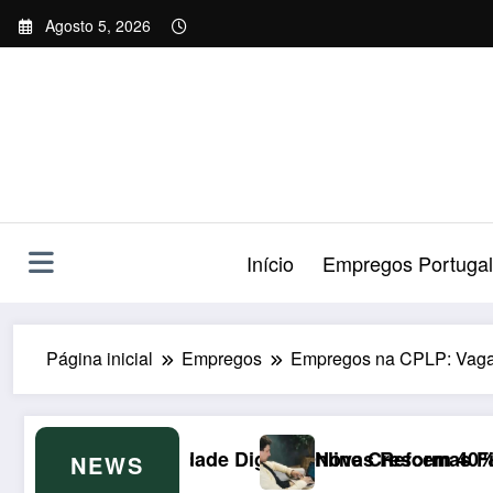
Saltar
Agosto 5, 2026
para
o
conteúdo
Início
Empregos Portugal
Página inicial
Empregos
Empregos na CPLP: Vaga d
gital Online Crescem 40%
Novas Reformas Fiscais de 2026 no Luxemburg
NEWS