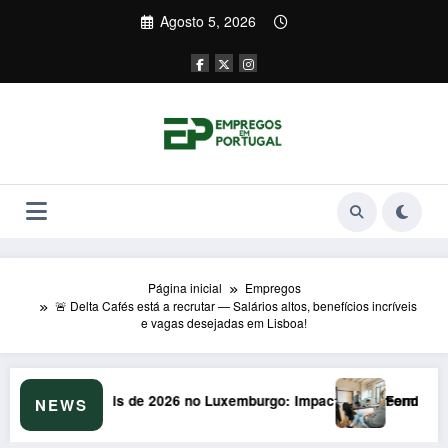
Saltar
Agosto 5, 2026
para
o
conteúdo
Página inicial
Empregos
🚨 Delta Cafés está a recrutar — Salários altos, benefícios incríveis
e vagas desejadas em Lisboa!
urgo: Impacto Surpreendente nos Portugueses
Formação em Soft Skills em 2026: Armadilha d
NEWS