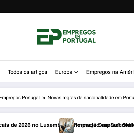
Todos os artigos
Europa
Empregos na Améri
Empregos Portugal
Novas regras da nacionalidade em Portug
go: Impacto Surpreendente nos Portugueses
Formação em Soft Skills em 2026: Armadilha de €