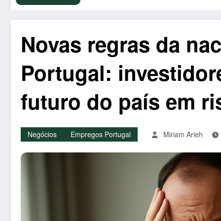
Novas regras da na
Portugal: investido
futuro do país em r
Negócios
Empregos Portugal
Miriam Arieh