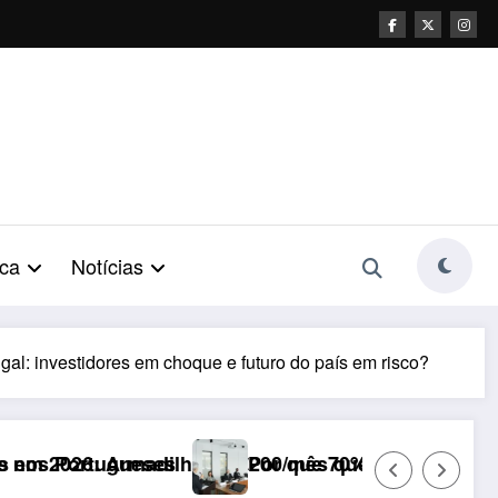
ca
Notícias
al: investidores em choque e futuro do país em risco?
200/mês que o IEFP não revela
Por que 70% do empreendedorismo feminino ainda e
Po