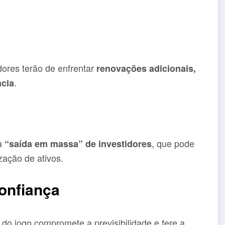
dores terão de enfrentar
renovações adicionais,
.
ncia
ma
, que pode
“saída em massa” de investidores
ização de ativos.
confiança
do jogo compromete a previsibilidade e fere a