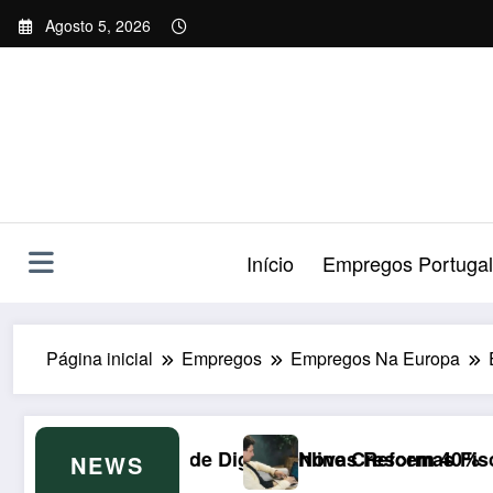
Saltar
Agosto 5, 2026
para
o
conteúdo
Início
Empregos Portugal
Página inicial
Empregos
Empregos Na Europa
gital Online Crescem 40%
Novas Reformas Fiscais de 2026 no Luxembur
NEWS