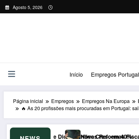
Saltar
Agosto 5, 2026
para
o
conteúdo
Início
Empregos Portugal
Página inicial
Empregos
Empregos Na Europa
🔥 As 20 profissões mais procuradas em Portugal: sal
l Online Crescem 40%
Novas Reformas Fiscais de 2026 no Luxemburgo: I
Fo
NEWS