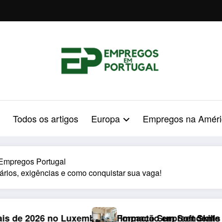
Todos os artigos
Europa
Empregos na Améri
Empregos Portugal
ários, exigências e como conquistar sua vaga!
mpacto Surpreendente nos Portugueses
rmação em Soft Skills em 2026: Armadilha de €200/
Por 