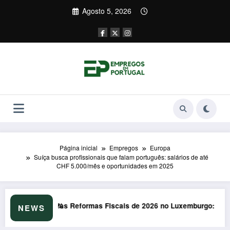
Saltar
Agosto 5, 2026
para
o
conteúdo
Página inicial
Empregos
Europa
Suíça busca profissionais que falam português: salários de até
CHF 5.000/mês e oportunidades em 2025
 de 2026 no Luxemburgo: Impacto Surpreendente nos Portugueses
Formação em Soft Skills em 
NEWS