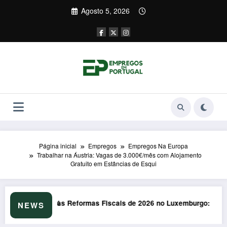
Saltar
Agosto 5, 2026
para
o
conteúdo
Página inicial
Empregos
Empregos Na Europa
Trabalhar na Áustria: Vagas de 3.000€/mês com Alojamento
Gratuito em Estâncias de Esqui
de 2026 no Luxemburgo: Impacto Surpreendente nos Portugueses
Formação em Soft Skills em 
NEWS