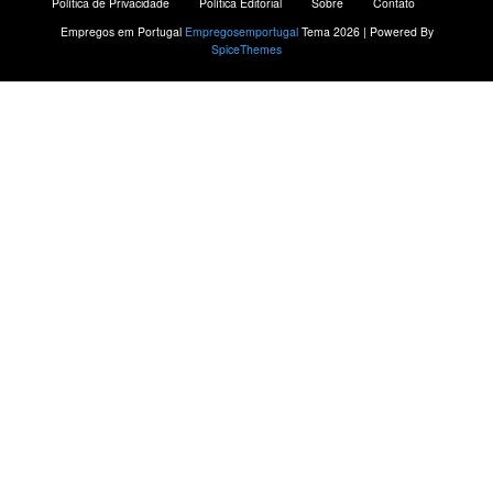
Política de Privacidade
Política Editorial
Sobre
Contato
Empregos em Portugal
Empregosemportugal
Tema 2026 | Powered By
SpiceThemes