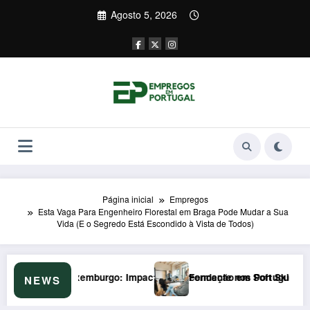
Saltar
Agosto 5, 2026
para
o
conteúdo
Página inicial
Empregos
Esta Vaga Para Engenheiro Florestal em Braga Pode Mudar a Sua
Vida (E o Segredo Está Escondido à Vista de Todos)
preendente nos Portugueses
Formação em Soft Skills em 2026: Armadilha de €200/mês que o I
Po
NEWS